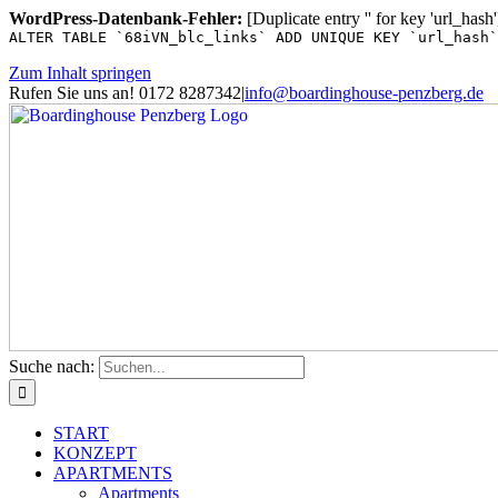
WordPress-Datenbank-Fehler:
[Duplicate entry '' for key 'url_hash'
ALTER TABLE `68iVN_blc_links` ADD UNIQUE KEY `url_hash`
Zum Inhalt springen
Rufen Sie uns an! 0172 8287342
|
info@boardinghouse-penzberg.de
Suche nach:
START
KONZEPT
APARTMENTS
Apartments