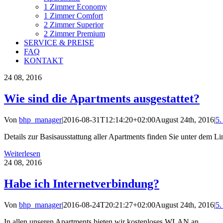
1 Zimmer Economy
1 Zimmer Comfort
2 Zimmer Superior
2 Zimmer Premium
SERVICE & PREISE
FAQ
KONTAKT
24
08, 2016
Wie sind die Apartments ausgestattet?
Von
bhp_manager
|
2016-08-31T12:14:20+02:00
August 24th, 2016
|
5.
Details zur Basisausstattung aller Apartments finden Sie unter dem 
Weiterlesen
24
08, 2016
Habe ich Internetverbindung?
Von
bhp_manager
|
2016-08-24T20:21:27+02:00
August 24th, 2016
|
5.
In allen unseren Apartments bieten wir kostenloses WLAN an.