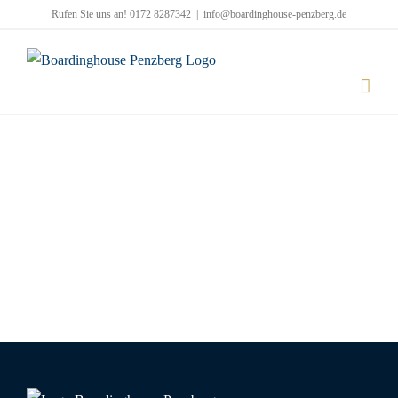
Zum
Rufen Sie uns an! 0172 8287342
|
info@boardinghouse-penzberg.de
Inhalt
springen