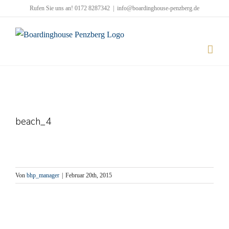
Zum
Rufen Sie uns an! 0172 8287342
|
info@boardinghouse-penzberg.de
Inhalt
springen
beach_4
Von
bhp_manager
|
Februar 20th, 2015