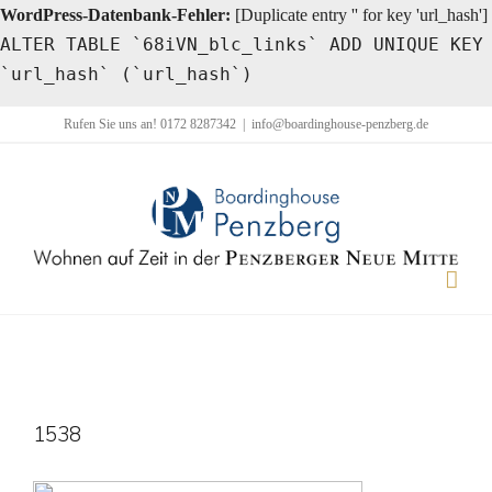
WordPress-Datenbank-Fehler:
[Duplicate entry '' for key 'url_hash']
ALTER TABLE `68iVN_blc_links` ADD UNIQUE KEY
`url_hash` (`url_hash`)
Zum
Rufen Sie uns an! 0172 8287342
|
info@boardinghouse-penzberg.de
Inhalt
springen
1538